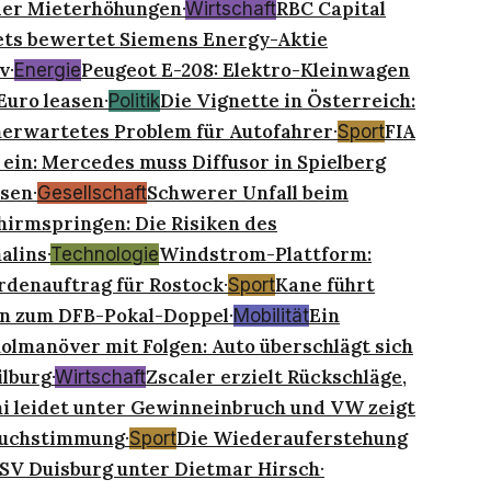
der Mieterhöhungen
RBC Capital
·
Wirtschaft
ts bewertet Siemens Energy-Aktie
v
Peugeot E-208: Elektro-Kleinwagen
·
Energie
Euro leasen
Die Vignette in Österreich:
·
Politik
erwartetes Problem für Autofahrer
FIA
·
Sport
 ein: Mercedes muss Diffusor in Spielberg
sen
Schwerer Unfall beim
·
Gesellschaft
hirmspringen: Die Risiken des
alins
Windstrom-Plattform:
·
Technologie
rdenauftrag für Rostock
Kane führt
·
Sport
n zum DFB-Pokal-Doppel
Ein
·
Mobilität
lmanöver mit Folgen: Auto überschlägt sich
lburg
Zscaler erzielt Rückschläge,
·
Wirtschaft
i leidet unter Gewinneinbruch und VW zeigt
uchstimmung
Die Wiederauferstehung
·
Sport
SV Duisburg unter Dietmar Hirsch
·