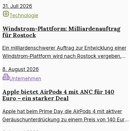
Titelkämpfe in verschiedenen Disziplinen stattfinden.
31. Juli 2026
Die Stadt zieht Athleten und Fans aus aller Welt an,
Technologie
was nicht nur die Sportwelt, sondern auch die lokale
Wirtschaft belebt.
Windstrom-Plattform: Milliardenauftrag
für Rostock
Ein milliardenschwerer Auftrag zur Entwicklung einer
Windstrom-Plattform wird nach Rostock vergeben.
Diese Entscheidung könnte die Zukunft der
8. August 2026
erneuerbaren Energien prägen.
Unternehmen
Apple bietet AirPods 4 mit ANC für 140
Euro – ein starker Deal
Apple hat beim Prime Day die AirPods 4 mit aktiver
Geräuschunterdrückung zu einem Preis von 140 Euro
angeboten. Dieser Artikel untersucht die Vorzüge und