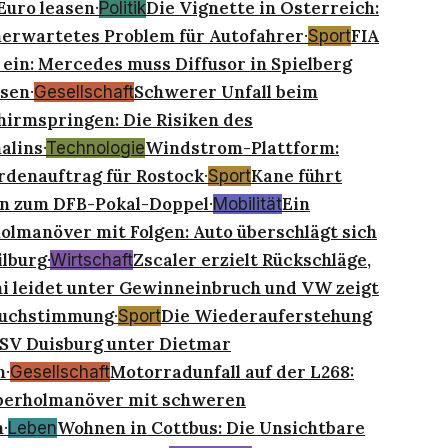
Euro leasen
Die Vignette in Österreich:
·
Politik
erwartetes Problem für Autofahrer
FIA
·
Sport
 ein: Mercedes muss Diffusor in Spielberg
sen
Schwerer Unfall beim
·
Gesellschaft
hirmspringen: Die Risiken des
alins
Windstrom-Plattform:
·
Technologie
rdenauftrag für Rostock
Kane führt
·
Sport
n zum DFB-Pokal-Doppel
Ein
·
Mobilität
lmanöver mit Folgen: Auto überschlägt sich
lburg
Zscaler erzielt Rückschläge,
·
Wirtschaft
i leidet unter Gewinneinbruch und VW zeigt
uchstimmung
Die Wiederauferstehung
·
Sport
SV Duisburg unter Dietmar
h
Motorradunfall auf der L268:
·
Gesellschaft
berholmanöver mit schweren
n
Wohnen in Cottbus: Die Unsichtbare
·
Leben