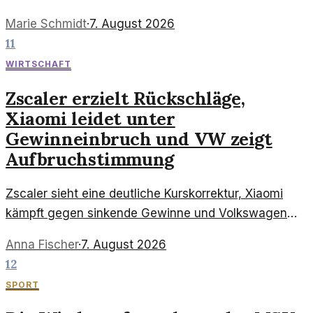
Überholmanöver. Wir beleuchten die Hintergründe
Marie Schmidt
·
7. August 2026
und die Mobilitätssituation vor Ort.
11
WIRTSCHAFT
Zscaler erzielt Rückschläge,
Xiaomi leidet unter
Gewinneinbruch und VW zeigt
Aufbruchstimmung
Zscaler sieht eine deutliche Kurskorrektur, Xiaomi
kämpft gegen sinkende Gewinne und Volkswagen
könnte sich in einer Aufbruchphase befinden. Diese
Anna Fischer
·
7. August 2026
Entwicklungen werfen Fragen über die zukünftige
12
Ausrichtung der Unternehmen auf.
SPORT