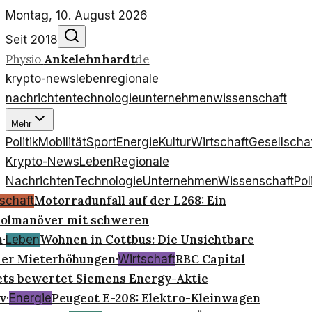
Montag, 10. August 2026
Seit 2018
Physio
Ankelehnhardt
de
krypto-news
leben
regionale
nachrichten
technologie
unternehmen
wissenschaft
Mehr
Politik
Mobilität
Sport
Energie
Kultur
Wirtschaft
Gesellscha
Krypto-News
Leben
Regionale
Nachrichten
Technologie
Unternehmen
Wissenschaft
Pol
Motorradunfall auf der L268: Ein
schaft
olmanöver mit schweren
n
Wohnen in Cottbus: Die Unsichtbare
·
Leben
der Mieterhöhungen
RBC Capital
·
Wirtschaft
ts bewertet Siemens Energy-Aktie
v
Peugeot E-208: Elektro-Kleinwagen
·
Energie