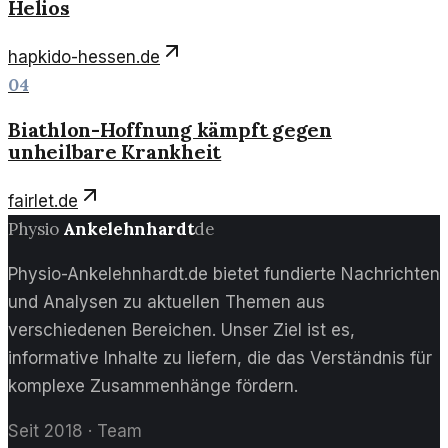
Helios
hapkido-hessen.de
04
Biathlon-Hoffnung kämpft gegen
unheilbare Krankheit
fairlet.de
Physio
Ankelehnhardt
de
Physio-Ankelehnhardt.de bietet fundierte Nachrichten
und Analysen zu aktuellen Themen aus
verschiedenen Bereichen. Unser Ziel ist es,
informative Inhalte zu liefern, die das Verständnis für
komplexe Zusammenhänge fördern.
Seit 2018
·
Team