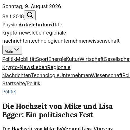
Sonntag, 9. August 2026
Seit 2018
Physio
Ankelehnhardt
de
krypto-news
leben
regionale
nachrichten
technologie
unternehmen
wissenschaft
Mehr
Politik
Mobilität
Sport
Energie
Kultur
Wirtschaft
Gesellscha
Krypto-News
Leben
Regionale
Nachrichten
Technologie
Unternehmen
Wissenschaft
Pol
Startseite
/
Politik
Politik
Die Hochzeit von Mike und Lisa
Egger: Ein politisches Fest
Die Hochzeit von Mike Egger und Lisa Vincenz