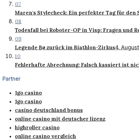
07
Maren's Stylecheck: Ein perfekter Tag für de
08
Todesfall bei Roboter-OP in Visp: Fragen und 
09
Legende Bø zurück im Biathlon-Zirkus
4. Augus
10
Fehlerhafte Abrechnung: Falsch kassiert ist ni
Partner
1go casino
1go casino
casino deutschland bonus
online casino mit deutscher lizenz
highroller casino
online casino vergleich