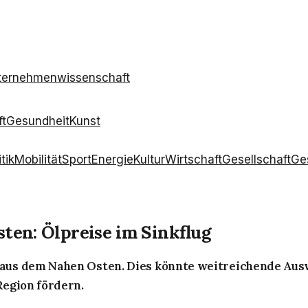
ternehmen
wissenschaft
ft
Gesundheit
Kunst
itik
Mobilität
Sport
Energie
Kultur
Wirtschaft
Gesellschaft
Ge
ten: Ölpreise im Sinkflug
n aus dem Nahen Osten. Dies könnte weitreichende Ausw
Region fördern.