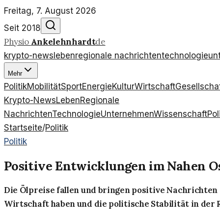
Freitag, 7. August 2026
Seit 2018
Physio
Ankelehnhardt
de
krypto-news
leben
regionale nachrichten
technologie
un
Mehr
Politik
Mobilität
Sport
Energie
Kultur
Wirtschaft
Gesellscha
Krypto-News
Leben
Regionale
Nachrichten
Technologie
Unternehmen
Wissenschaft
Pol
Startseite
/
Politik
Politik
Positive Entwicklungen im Nahen Os
Die Ölpreise fallen und bringen positive Nachrichte
Wirtschaft haben und die politische Stabilität in der 