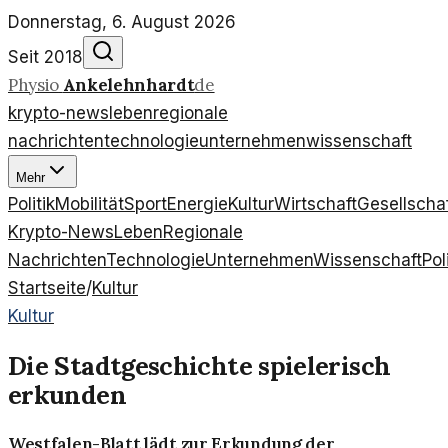
Donnerstag, 6. August 2026
Seit 2018
Physio
Ankelehnhardt
de
krypto-news
leben
regionale
nachrichten
technologie
unternehmen
wissenschaft
Mehr
Politik
Mobilität
Sport
Energie
Kultur
Wirtschaft
Gesellscha
Krypto-News
Leben
Regionale
Nachrichten
Technologie
Unternehmen
Wissenschaft
Pol
Startseite
/
Kultur
Kultur
Die Stadtgeschichte spielerisch
erkunden
Westfalen-Blatt lädt zur Erkundung der