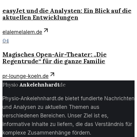
easyJet und die Analysten: Ein Blick auf die
aktuellen Entwicklungen
elalemelalem.de
04
Magisches Open-Air-Theater: „Die
Regentrude“ für die ganze Familie
pr-lounge-koeln.de
Physio
Ankelehnhardt
de
Physio-Ankelehnhardt.de bietet fundierte Nachrichten
und Analysen zu aktuellen Themen aus
verschiedenen Bereichen. Unser Ziel ist es,
informative Inhalte zu liefern, die das Verständnis für
komplexe Zusammenhänge fördern.