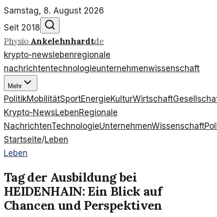
Samstag, 8. August 2026
Seit 2018
Physio
Ankelehnhardt
de
krypto-news
leben
regionale
nachrichten
technologie
unternehmen
wissenschaft
Mehr
Politik
Mobilität
Sport
Energie
Kultur
Wirtschaft
Gesellscha
Krypto-News
Leben
Regionale
Nachrichten
Technologie
Unternehmen
Wissenschaft
Pol
Startseite
/
Leben
Leben
Tag der Ausbildung bei
HEIDENHAIN: Ein Blick auf
Chancen und Perspektiven