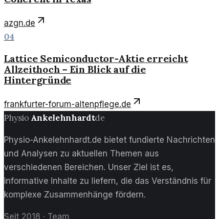
azgn.de
04
Lattice Semiconductor-Aktie erreicht
Allzeithoch – Ein Blick auf die
Hintergründe
frankfurter-forum-altenpflege.de
Physio
Ankelehnhardt
de
Physio-Ankelehnhardt.de bietet fundierte Nachrichten
und Analysen zu aktuellen Themen aus
verschiedenen Bereichen. Unser Ziel ist es,
informative Inhalte zu liefern, die das Verständnis für
komplexe Zusammenhänge fördern.
Seit 2018
·
Team